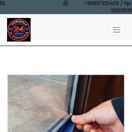
+56937325405 / Fijo:
226131531