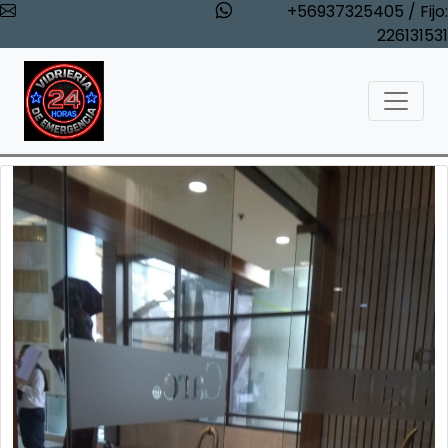
+56937325405 / Fijo:
226131531